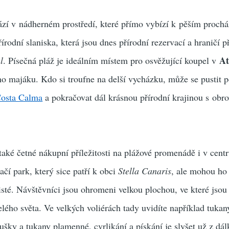
ází v nádherném prostředí, které přímo vybízí k pěším proch
přírodní slaniska, která jsou dnes přírodní rezervací a hraničí 
At
l
. Písečná pláž je ideálním místem pro osvěžující koupel v
o majáku. Kdo si troufne na delší vycházku, může se pustit 
osta Calma
a pokračovat dál krásnou přírodní krajinou s obr
také četné nákupní příležitosti na plážové promenádě i v cent
tačí park, který sice patří k obci
Stella Canaris
, ale mohou ho
uristé. Návštěvníci jsou ohromeni velkou plochou, ve které jso
elého světa. Ve velkých voliérách tady uvidíte například tukan
ušky a tukany plamenné, cvrlikání a pískání je slyšet už z dál