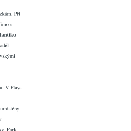
ázkám. Při
přímo s
lantiku
podél
ovskými
ru. V Playa
u umístěny
y
ky. Park