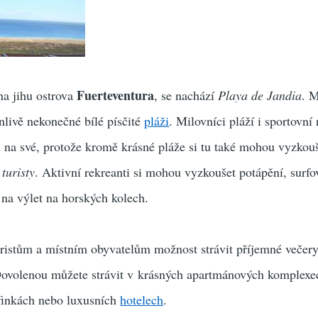
Fuerteventura
na jihu ostrova
, se nachází
Playa de Jandia
. M
nlivě nekonečné bílé písčité
pláži
. Milovníci pláží i sportovní
ou na své, protože kromě krásné pláže si tu také mohou vyzkou
h
turisty
. Aktivní rekreanti si mohou vyzkoušet potápění, surfo
 na výlet na horských kolech.
uristům a místním obyvatelům možnost strávit příjemné večer
 Dovolenou můžete strávit v krásných apartmánových komplexe
 finkách nebo luxusních
hotelech
.