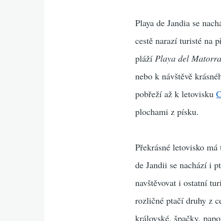
Playa de Jandia se nach
cestě narazí turisté na 
pláží
Playa del Matorra
nebo k návštěvě krásnéh
pobřeží až k letovisku
C
plochami z písku.
Překrásné letovisko má 
de Jandii se nachází i p
navštěvovat i ostatní t
rozličné ptačí druhy z c
královské, špačky, papo