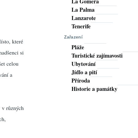
La Gomera
La Palma
Lanzarote
Tenerife
Zařazení
ísto, které
Pláže
 nadšenci si
Turistické zajímavosti
šet celou
Ubytování
Jídlo a pití
vání a
Příroda
Historie a památky
y v různých
ch,