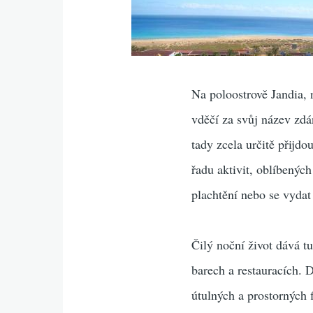
Na poloostrově Jandia, 
vděčí za svůj název zdá
tady zcela určitě přijd
řadu aktivit, oblíbenýc
plachtění nebo se vydat
Čilý noční život dává t
barech a restauracích.
útulných a prostorných