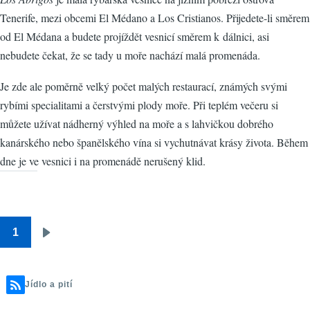
Tenerife, mezi obcemi El Médano a Los Cristianos. Přijedete-li směrem
od El Médana a budete projíždět vesnicí směrem k dálnici, asi
nebudete čekat, že se tady u moře nachází malá promenáda.
Je zde ale poměrně velký počet malých restaurací, známých svými
rybími specialitami a čerstvými plody moře. Při teplém večeru si
můžete užívat nádherný výhled na moře a s lahvičkou dobrého
kanárského nebo španělského vína si vychutnávat krásy života. Během
dne je ve vesnici i na promenádě nerušený klid.
1
Pagination
Následující
stránka
Jídlo a pití