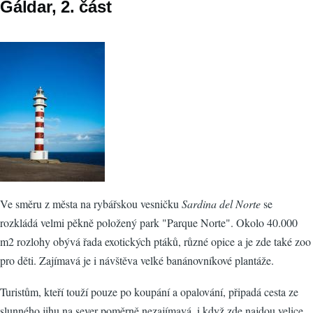
Gáldar, 2. část
Ve směru z města na rybářskou vesničku
Sardina del Norte
se
rozkládá velmi pěkně položený park "Parque Norte". Okolo 40.000
m2 rozlohy obývá řada exotických ptáků, různé opice a je zde také zoo
pro děti. Zajímavá je i návštěva velké banánovníkové plantáže.
Turistům, kteří touží pouze po koupání a opalování, připadá cesta ze
slunného jihu na sever poměrně nezajímavá, i když zde najdou velice