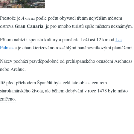
Přestože je
Arucas
podle počtu obyvatel třetím největším městem
Gran Canaria
ostrova
, je pro mnoho turistů spíše městem neznámým.
Přitom nabízí i spoustu kultury a památek. Leží asi 12 km od
Las
Palmas
a je charakterizováno rozsáhlými banánovníkovými plantážemi.
Název pochází pravděpodobně od prehispánského označení Arehucas
nebo Arehuc.
Již před příchodem Španělů byla celá tato oblast centrem
starokanárského života, ale během dobývání v roce 1478 bylo místo
zničeno.