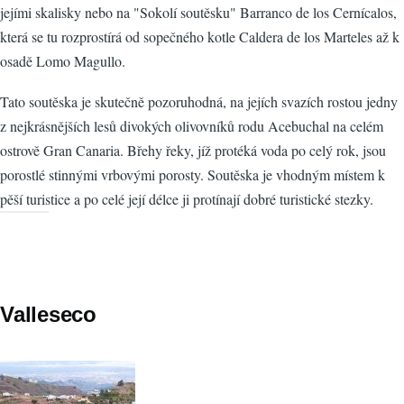
jejími skalisky nebo na "Sokolí soutěsku" Barranco de los Cernícalos,
která se tu rozprostírá od sopečného kotle Caldera de los Marteles až k
osadě Lomo Magullo.
Tato soutěska je skutečně pozoruhodná, na jejích svazích rostou jedny
z nejkrásnějších lesů divokých olivovníků rodu Acebuchal na celém
ostrově Gran Canaria. Břehy řeky, jíž protéká voda po celý rok, jsou
porostlé stinnými vrbovými porosty. Soutěska je vhodným místem k
pěší turistice a po celé její délce ji protínají dobré turistické stezky.
Valleseco