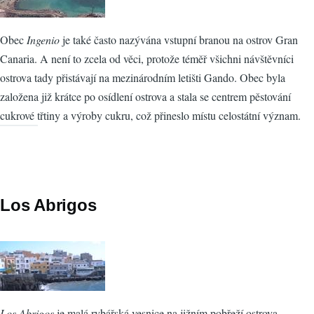
Obec
Ingenio
je také často nazývána vstupní branou na ostrov Gran
Canaria. A není to zcela od věci, protože téměř všichni návštěvníci
ostrova tady přistávají na mezinárodním letišti Gando. Obec byla
založena již krátce po osídlení ostrova a stala se centrem pěstování
cukrové třtiny a výroby cukru, což přineslo místu celostátní význam.
Los Abrigos
Los Abrigos
je malá rybářská vesnice na jižním pobřeží ostrova