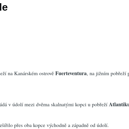
le
Fuerteventura
eží na Kanárském ostrově
, na jižním pobřeží 
Atlantik
ládá v údolí mezi dvěma skalnatými kopci u pobřeží
zšířilo přes oba kopce východně a západně od údolí.