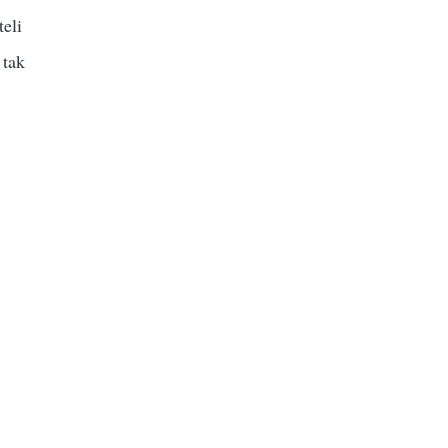
teli
 tak