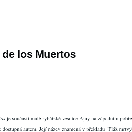
 de los Muertos
tos
je součástí malé rybářské vesnice Ajuy na západním pobře
ře dostupná autem. Její název znamená v překladu "Pláž mrtvý