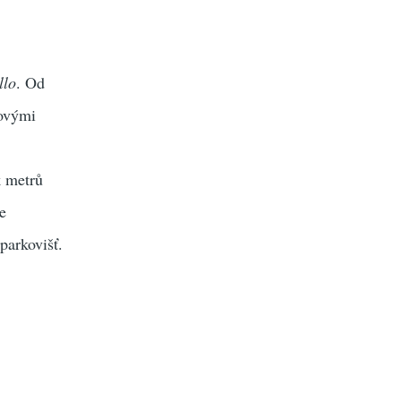
llo
. Od
novými
k metrů
e
parkovišť.