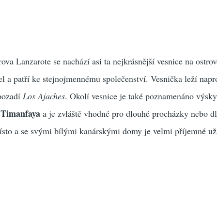
ova Lanzarote se nachází asi ta nejkrásnější vesnice na ostro
tel a patří ke stejnojmennému společenství. Vesnička leží napr
pozadí
Los Ajaches
. Okolí vesnice je také poznamenáno výsk
Timanfaya
i
a je zvláště vhodné pro dlouhé procházky nebo dl
ísto a se svými bílými kanárskými domy je velmi příjemné už