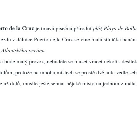
rto de la Cruz
je tmavá písečná přírodní
pláž Playa de Bollu
ezdu z dálnice Puerto de la Cruz se vine malá silnička baná
í
Atlantského oceánu
.
 a bude malý provoz, nebudete se muset vracet několik desíte
idlům, protože na mnoha místech se prostě dvě auta vedle seb
e až dolů, musíte ještě sehnat nějaké místo na jednom z mála 