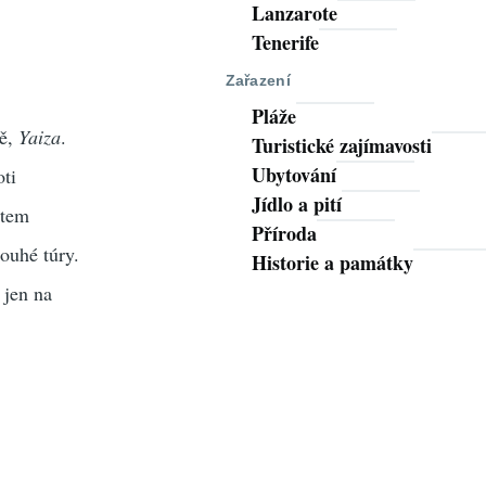
Lanzarote
Tenerife
Zařazení
Pláže
vě,
Yaiza
.
Turistické zajímavosti
Ubytování
oti
Jídlo a pití
ytem
Příroda
ouhé túry.
Historie a památky
 jen na