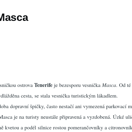
Masca
Tenerife
esničkou ostrova
je bezesporu vesnička
Masca
. Od té
ydlážděna cesta, se stala vesnička turistickým lákadlem.
oba dopravní špičky, často nestačí ani vymezená parkovací mí
Masca je na turisty neustále připravená a vyzdobená. Úzké uli
ě kvetou a podél silnice rostou pomerančovníky a citronovní