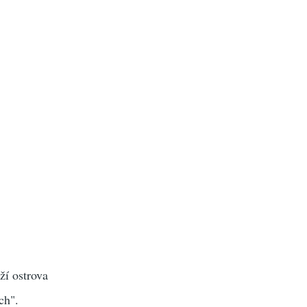
ží ostrova
ch".