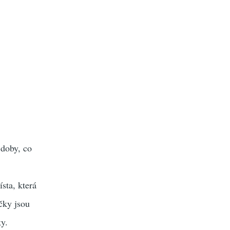
 doby, co
sta, která
čky jsou
ky.