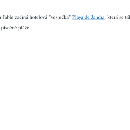
a Jable začíná hotelová "vesnička"
Playa de Jandia
, která se t
 písečné pláže.