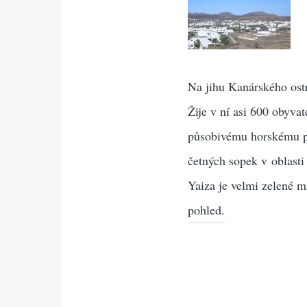
Na jihu Kanárského ostr
Žije v ní asi 600 obyva
působivému horskému 
četných sopek v oblast
Yaiza je velmi zelené m
pohled.