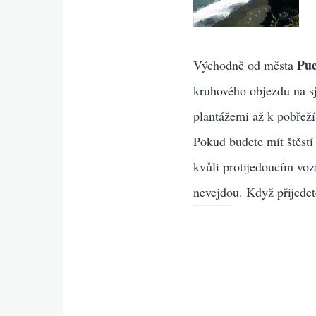
Pue
Východně od města
kruhového objezdu na sj
plantážemi až k pobřež
Pokud budete mít štěstí
kvůli protijedoucím voz
nevejdou. Když přijedet