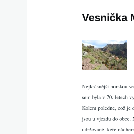
Vesnička 
Nejkrásnější horskou v
sem byla v 70. letech v
Kolem poledne, což je d
jsou u vjezdu do obce. 
udržované, keře nádhern