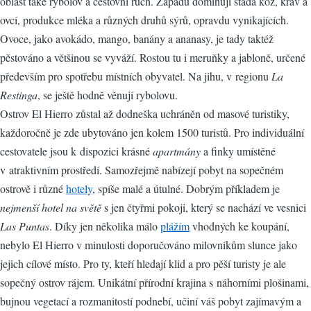
oblast také rybolov a cestovní ruch. Západu dominují stáda koz, krav a
ovcí, produkce mléka a různých druhů sýrů, opravdu vynikajících.
Ovoce, jako avokádo, mango, banány a ananasy, je tady taktéž
pěstováno a většinou se vyváží. Rostou tu i meruňky a jabloně, určené
především pro spotřebu místních obyvatel. Na jihu, v regionu
La
Restinga
, se ještě hodně věnují rybolovu.
Ostrov El Hierro zůstal až dodneška uchráněn od masové turistiky,
každoročně je zde ubytováno jen kolem 1500 turistů. Pro individuální
cestovatele jsou k dispozici krásné
apartmány
a finky umístěné
v atraktivním prostředí. Samozřejmě nabízejí pobyt na sopečném
ostrově i různé
hotely
, spíše malé a útulné. Dobrým příkladem je
nejmenší hotel na světě
s jen čtyřmi pokoji, který se nachází ve vesnici
Las Puntas
. Díky jen několika málo
plážím
vhodných ke koupání,
nebylo El Hierro v minulosti doporučováno milovníkům slunce jako
jejich cílové místo. Pro ty, kteří hledají klid a pro pěší turisty je ale
sopečný ostrov rájem. Unikátní přírodní krajina s náhorními plošinami,
bujnou vegetací a rozmanitostí podnebí, učiní váš pobyt zajímavým a