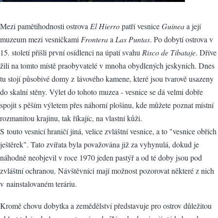
Mezi pamětihodnosti ostrova
El Hierro
patří vesnice
Guinea
a její
muzeum mezi vesničkami
Frontera
a
Las Puntas
. Po dobytí ostrova v
15. století přišli první osídlenci na úpatí svahu
Risco de Tibataje
. Dříve
žili na tomto místě praobyvatelé v mnoha obydlených jeskyních. Dnes
tu stojí působivé domy z lávového kamene, které jsou tvarově usazeny
do skalní stěny. Výlet do tohoto muzea - vesnice se dá velmi dobře
spojit s pěším výletem přes náhorní plošinu, kde můžete poznat místní
rozmanitou krajinu, tak říkajíc, na vlastní kůži.
S touto vesnicí hraničí jiná, velice zvláštní vesnice, a to "vesnice obřích
ještěrek". Tato zvířata byla považována již za vyhynulá, dokud je
náhodně neobjevil v roce 1970 jeden pastýř a od té doby jsou pod
zvláštní ochranou. Návštěvníci mají možnost pozorovat některé z nich
v nainstalovaném teráriu.
Kromě chovu dobytka a zemědělství představuje pro ostrov důležitou